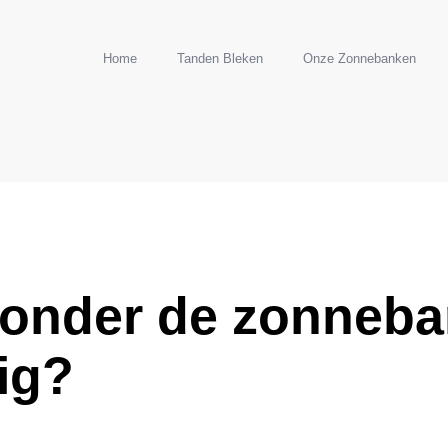
Home
Tanden Bleken
Onze Zonnebanken
onder de zonneban
ig?