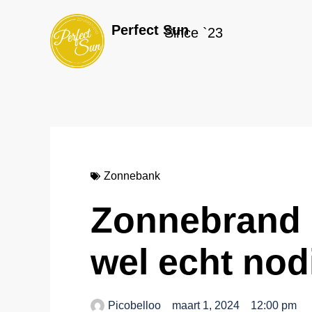
Ga
naar
Perfect Sun
Since `23
de
inhoud
Zonnebank
Zonnebrand 
wel echt nod
Picobelloo
maart 1, 2024
12:00 pm