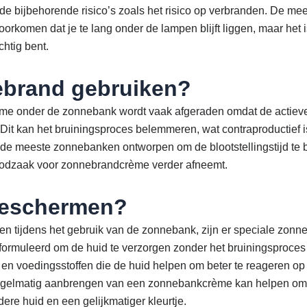
k de bijbehorende risico’s zoals het risico op verbranden. De m
oorkomen dat je te lang onder de lampen blijft liggen, maar het 
chtig bent.
brand gebruiken?
ème onder de zonnebank wordt vaak afgeraden omdat de actieve
Dit kan het bruiningsproces belemmeren, wat contraproductief is
n de meeste zonnebanken ontworpen om de blootstellingstijd te
oodzaak voor zonnebrandcrème verder afneemt.
beschermen?
n tijdens het gebruik van de zonnebank, zijn er speciale zon
formuleerd om de huid te verzorgen zonder het bruiningsproces
en voedingsstoffen die de huid helpen om beter te reageren op 
regelmatig aanbrengen van een zonnebankcrème kan helpen om ui
re huid en een gelijkmatiger kleurtje.