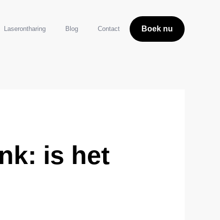
Boek nu
Laserontharing
Blog
Contact
k: is het