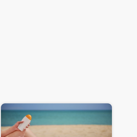
Page
Page